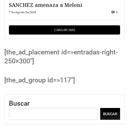
SANCHEZ amenaza a Meloni
7 De Agosto De 2026
0
CARGAR MÁS
[the_ad_placement id=»entradas-right-
250×300″]
[the_ad_group id=»117″]
Buscar
BUSCAR