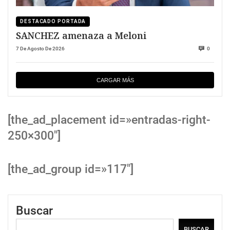
DESTACADO PORTADA
SANCHEZ amenaza a Meloni
7 De Agosto De 2026
0
CARGAR MÁS
[the_ad_placement id=»entradas-right-
250×300″]
[the_ad_group id=»117″]
Buscar
BUSCAR