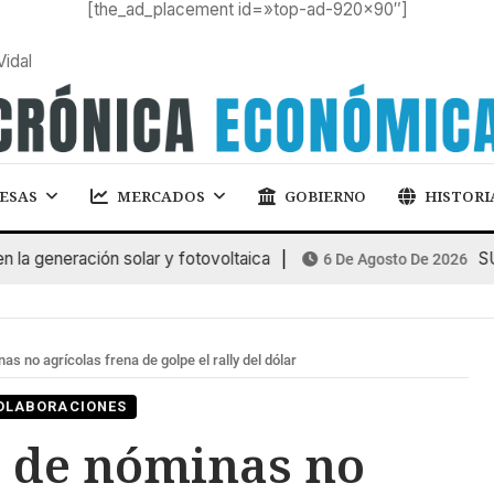
[the_ad_placement id=»top-ad-920×90″]
Vidal
ESAS
MERCADOS
GOBIERNO
HISTORI
eneración solar y fotovoltaica
SUBAS
6 De Agosto De 2026
as no agrícolas frena de golpe el rally del dólar
OLABORACIONES
e de nóminas no