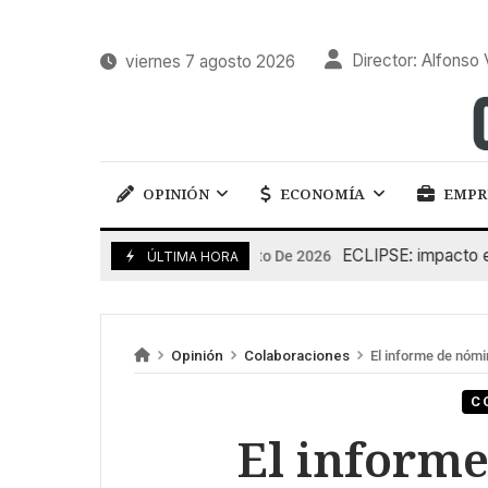
Director: Alfonso 
viernes 7 agosto 2026
OPINIÓN
ECONOMÍA
EMPR
ECLIPSE: impacto en la g
6 De Agosto De 2026
ÚLTIMA HORA
Opinión
Colaboraciones
El informe de nómin
C
El inform