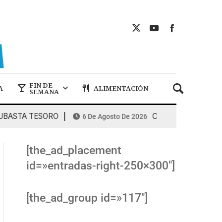
FIN DE
A
ALIMENTACIÓN
SEMANA
TA TESORO
COMBUSTIBLES: la espiral
6 De Agosto De 2026
[the_ad_placement
id=»entradas-right-250×300″]
[the_ad_group id=»117″]