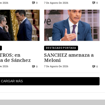
ZA
convertibles
De 2026
7 De Agosto De 2026
0
0
DESTACADO PORTADA
TROS; en
SANCHEZ amenaza a
a de Sánchez
Meloni
De 2026
7 De Agosto De 2026
0
0
CARGAR MÁS