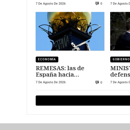
al sector tecnológico
DURE
7 De Agosto De 2026
7 De Agosto 
0
ECONOMÍA
GOBIERNO
REMESAS: las de
MINIS
España hacia
defens
Marruecos se han
7 De Agosto De 2026
7 De Agosto 
0
triplicado