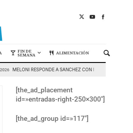
FIN DE
A
ALIMENTACIÓN
SEMANA
MELONI RESPONDE A SANCHEZ CON DUREZA
7 De Ago
[the_ad_placement
id=»entradas-right-250×300″]
[the_ad_group id=»117″]