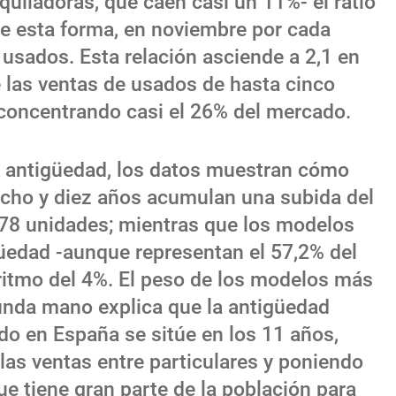
quiladoras, que
caen casi un 11%- el ratio
 esta forma, en noviembre por cada
usados. Esta relación asciende a 2,1 en
e las ventas de usados de hasta cinco
 concentrando casi el 26% del mercado.
r antigüedad, los datos muestran cómo
ocho y diez años
acumulan una subida del
078 unidades; mientras que los modelos
üedad -aunque representan el 57,2% del
ritmo del 4%.
El peso de los modelos más
unda mano explica que la antigüedad
do en España se sitúe en los 11 años,
las ventas entre particulares y poniendo
ue tiene gran parte de la población para