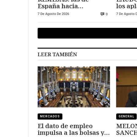
España hacia
los ap
Marruecos se han
pueden
7 De Agosto De 2026
7 De Agosto 
0
triplicado
deuda
LEER TAMBIÉN
MERCADOS
GENERAL
El dato de empleo
MELON
impulsa a las bolsas y
SANCHEZ