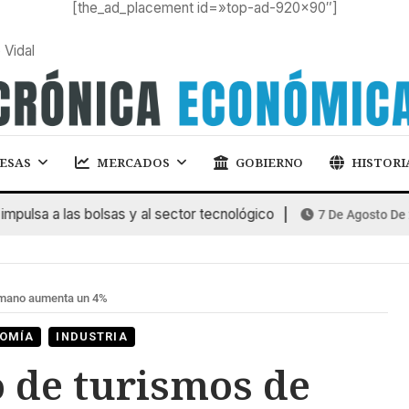
[the_ad_placement id=»top-ad-920×90″]
 Vidal
ESAS
MERCADOS
GOBIERNO
HISTORI
sa a las bolsas y al sector tecnológico
7 De Agosto De 2026
 mano aumenta un 4%
OMÍA
INDUSTRIA
 de turismos de