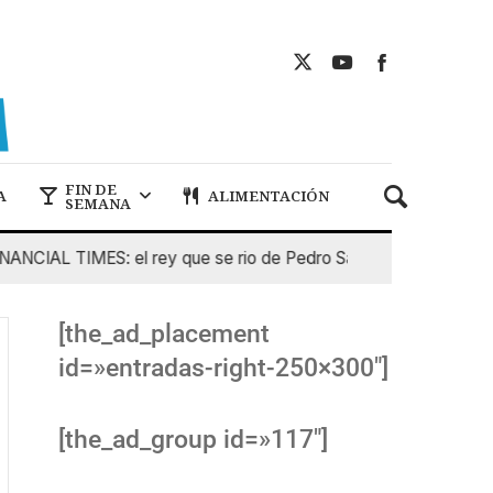
FIN DE
A
ALIMENTACIÓN
SEMANA
IAL TIMES: el rey que se rio de Pedro Sanchez
5 De Agost
[the_ad_placement
id=»entradas-right-250×300″]
[the_ad_group id=»117″]