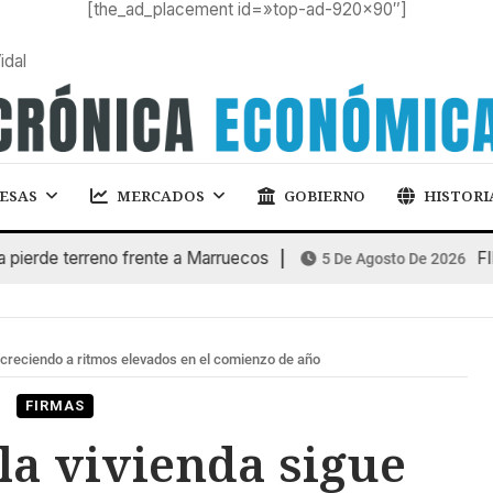
[the_ad_placement id=»top-ad-920×90″]
idal
ESAS
MERCADOS
GOBIERNO
HISTORI
e terreno frente a Marruecos
FINANC
5 De Agosto De 2026
e creciendo a ritmos elevados en el comienzo de año
FIRMAS
 la vivienda sigue