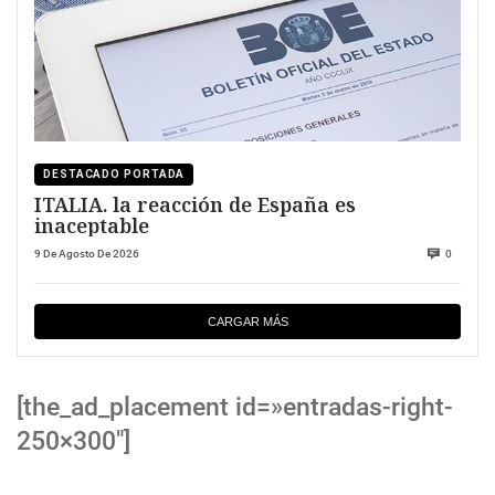
DESTACADO PORTADA
ITALIA. la reacción de España es
inaceptable
9 De Agosto De 2026
0
CARGAR MÁS
[the_ad_placement id=»entradas-right-
250×300″]