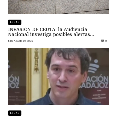
LEGAL
INVASIÓN DE CEUTA: la Audiencia
Nacional investiga posibles alertas
previas
5 De Agosto De 2026
0
LEGAL