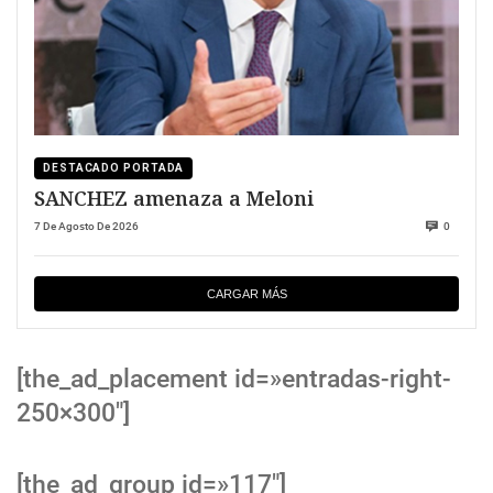
DESTACADO PORTADA
SANCHEZ amenaza a Meloni
7 De Agosto De 2026
0
CARGAR MÁS
[the_ad_placement id=»entradas-right-
250×300″]
[the_ad_group id=»117″]