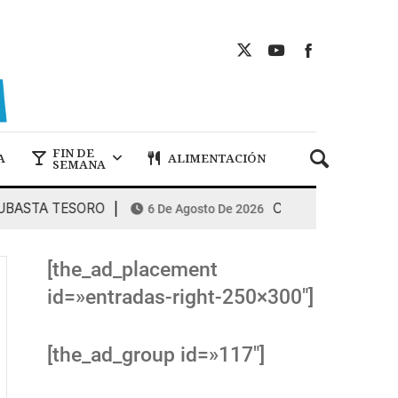
FIN DE
A
ALIMENTACIÓN
SEMANA
TA TESORO
COMBUSTIBLES: la espiral
6 De Agosto De 2026
[the_ad_placement
id=»entradas-right-250×300″]
[the_ad_group id=»117″]