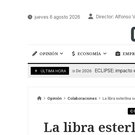
Director: Alfonso V
jueves 6 agosto 2026
OPINIÓN
ECONOMÍA
EMPR
ECLIPSE: impacto en la g
6 De Agosto De 2026
ÚLTIMA HORA
Opinión
Colaboraciones
La libra esterlina 
C
La libra ester