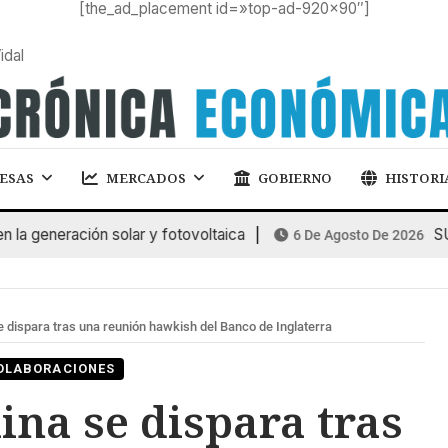
[the_ad_placement id=»top-ad-920×90″]
idal
ESAS
MERCADOS
GOBIERNO
HISTORI
eneración solar y fotovoltaica
SUBAS
6 De Agosto De 2026
se dispara tras una reunión hawkish del Banco de Inglaterra
OLABORACIONES
lina se dispara tras