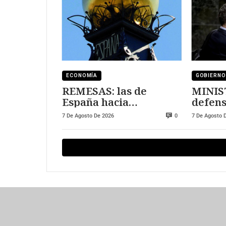
ECONOMÍA
GOBIERNO
REMESAS: las de
MINIS
España hacia
defens
Marruecos se han
7 De Agosto De 2026
7 De Agosto 
0
triplicado