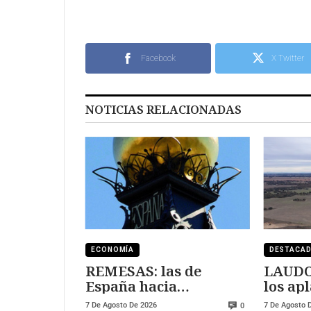
Facebook
X Twitter
NOTICIAS RELACIONADAS
ECONOMÍA
DESTACA
REMESAS: las de
LAUDO
España hacia
los ap
Marruecos se han
pueden
7 De Agosto De 2026
7 De Agosto 
0