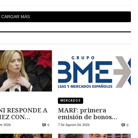
CARGAR MÁS
MERCADOS
I RESPONDE A
MARF: primera
 CON
emisión de bonos
ZA
convertibles
De 2026
7 De Agosto De 2026
0
0