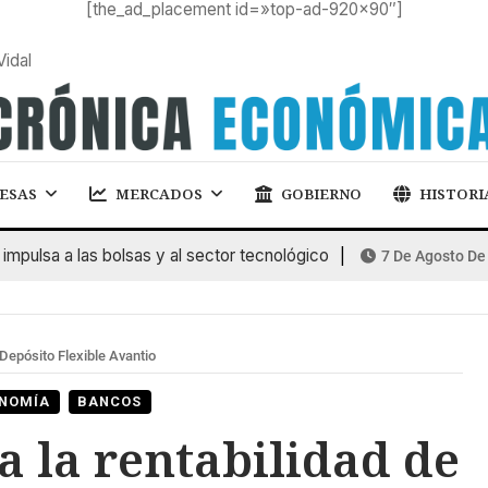
[the_ad_placement id=»top-ad-920×90″]
Vidal
ESAS
MERCADOS
GOBIERNO
HISTORI
lsa a las bolsas y al sector tecnológico
7 De Agosto De 202
Depósito Flexible Avantio
NOMÍA
BANCOS
 la rentabilidad de