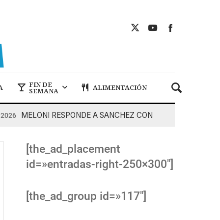
FIN DE
A
ALIMENTACIÓN
SEMANA
MELONI RESPONDE A SANCHEZ CON DUREZA
6
7 De Ag
[the_ad_placement
id=»entradas-right-250×300″]
[the_ad_group id=»117″]