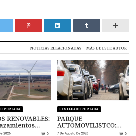
NOTICIAS RELACIONADAS
MÁS DE ESTE AUTOR
DO PORTADA
DESTACADO PORTADA
S RENOVABLES:
PARQUE
lazamientos
AUTOMOVILISTCO:
 multiplicar la
demasiado viejo
De 2026
7 De Agosto De 2026
0
0