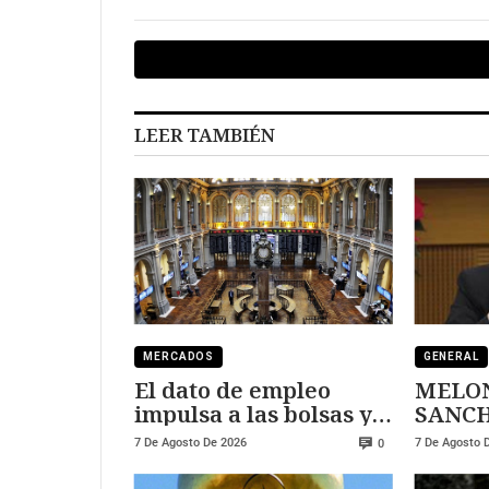
triplicado
deuda
LEER TAMBIÉN
MERCADOS
GENERAL
El dato de empleo
MELON
impulsa a las bolsas y
SANCHEZ
al sector tecnológico
DURE
7 De Agosto De 2026
7 De Agosto 
0