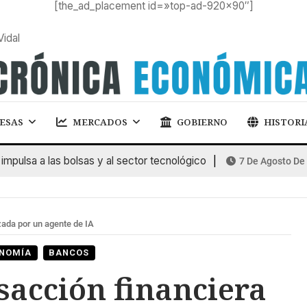
[the_ad_placement id=»top-ad-920×90″]
Vidal
ESAS
MERCADOS
GOBIERNO
HISTORI
lsa a las bolsas y al sector tecnológico
7 De Agosto De 202
zada por un agente de IA
NOMÍA
BANCOS
sacción financiera