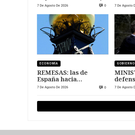
al sector tecnológico
DURE
7 De Agosto De 2026
7 De Agosto 
0
ECONOMÍA
GOBIERNO
REMESAS: las de
MINIS
España hacia
defens
Marruecos se han
7 De Agosto De 2026
7 De Agosto 
0
triplicado