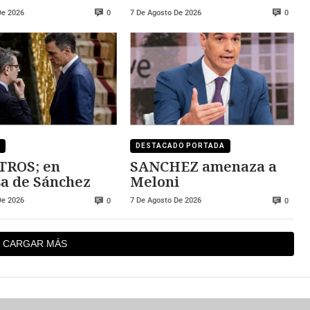
ZA
convertibles
De 2026
7 De Agosto De 2026
0
0
DESTACADO PORTADA
TROS; en
SANCHEZ amenaza a
a de Sánchez
Meloni
De 2026
7 De Agosto De 2026
0
0
CARGAR MÁS