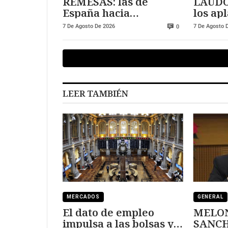
REMESAS: las de
LAUDO
España hacia
los ap
Marruecos se han
pueden
7 De Agosto De 2026
7 De Agosto 
0
triplicado
deuda
LEER TAMBIÉN
MERCADOS
GENERAL
El dato de empleo
MELON
impulsa a las bolsas y
SANCHEZ