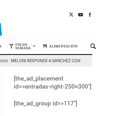
FIN DE
A
ALIMENTACIÓN
SEMANA
MELONI RESPONDE A SANCHEZ CON DUREZA
6
7 De Ag
[the_ad_placement
id=»entradas-right-250×300″]
[the_ad_group id=»117″]