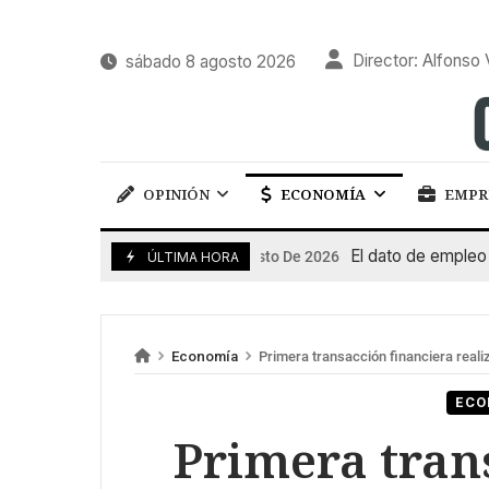
Director: Alfonso 
sábado 8 agosto 2026
OPINIÓN
ECONOMÍA
EMPR
El dato de empleo impu
7 De Agosto De 2026
ÚLTIMA HORA
Economía
Primera transacción financiera reali
ECO
Primera tran