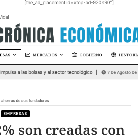
[the_ad_placement id=»top-ad-920×90″]
Vidal
ESAS
MERCADOS
GOBIERNO
HISTORI
lsa a las bolsas y al sector tecnológico
7 De Agosto De 202
 ahorros de sus fundadores
EMPRESAS
2% son creadas con