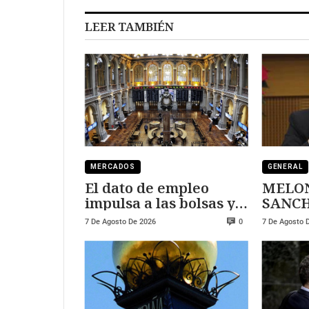
LEER TAMBIÉN
MERCADOS
GENERAL
El dato de empleo
MELON
impulsa a las bolsas y
SANCHEZ
al sector tecnológico
DURE
7 De Agosto De 2026
7 De Agosto 
0