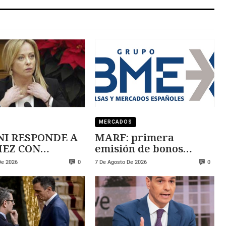
MERCADOS
I RESPONDE A
MARF: primera
 CON
emisión de bonos
ZA
convertibles
De 2026
7 De Agosto De 2026
0
0