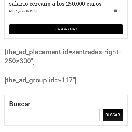
salario cercano a los 250.000 euros
6 De Agosto De 2026
0
CARGAR MÁS
[the_ad_placement id=»entradas-right-
250×300″]
[the_ad_group id=»117″]
Buscar
BUSCAR