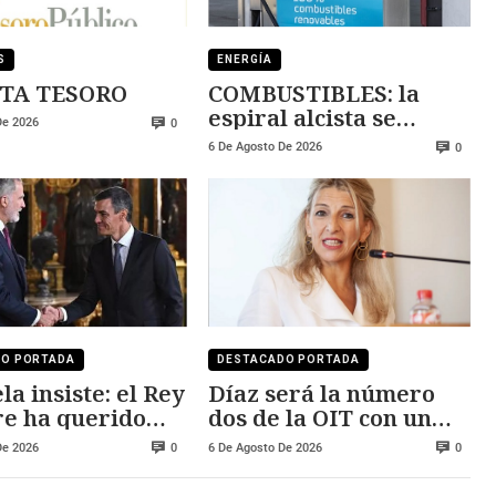
S
ENERGÍA
TA TESORO
COMBUSTIBLES: la
espiral alcista se
De 2026
0
mantiene
6 De Agosto De 2026
0
DO PORTADA
DESTACADO PORTADA
la insiste: el Rey
Díaz será la número
e ha querido
dos de la OIT con un
 Ceuta y Melilla
salario cercano a los
De 2026
6 De Agosto De 2026
0
0
250.000 euros