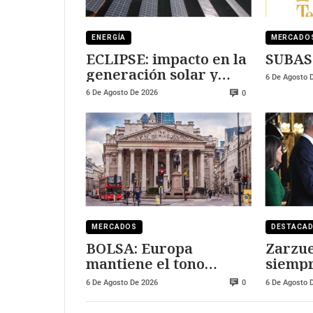
ENERGÍA
MERCADO
ECLIPSE: impacto en la
SUBAS
generación solar y
6 De Agosto 
fotovoltaica
6 De Agosto De 2026
0
MERCADOS
DESTACA
BOLSA: Europa
Zarzue
mantiene el tono
siempr
positivo
visitar
6 De Agosto De 2026
6 De Agosto 
0