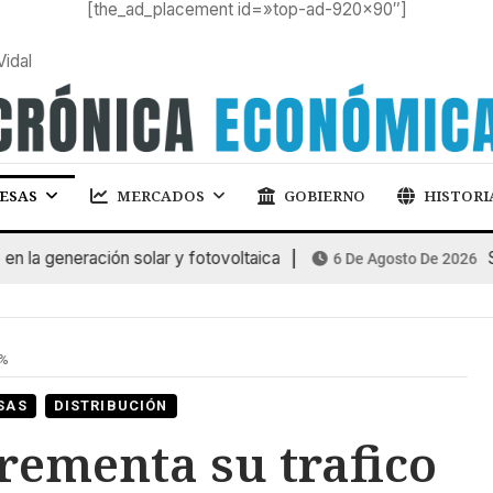
[the_ad_placement id=»top-ad-920×90″]
Vidal
ESAS
MERCADOS
GOBIERNO
HISTORI
a generación solar y fotovoltaica
SUB
6 De Agosto De 2026
6%
SAS
DISTRIBUCIÓN
rementa su trafico