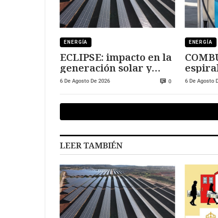
ENERGÍA
ENERGÍA
ECLIPSE: impacto en la
COMBU
generación solar y
espiral
fotovoltaica
manti
6 De Agosto De 2026
6 De Agosto 
0
LEER TAMBIÉN