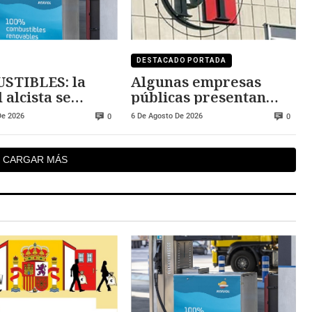
DESTACADO PORTADA
STIBLES: la
Algunas empresas
 alcista se
públicas presentan
ene
deficiencias en los
De 2026
6 De Agosto De 2026
0
0
contratos de sus
directivos
CARGAR MÁS