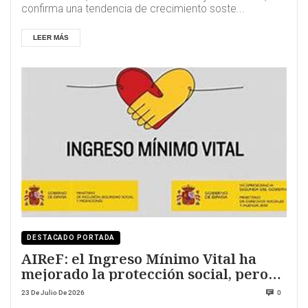
confirma una tendencia de crecimiento soste...
LEER MÁS
DESTACADO PORTADA
AIReF: el Ingreso Mínimo Vital ha
mejorado la protección social, pero
mantiene retos estructurales
23 De Julio De 2026
0