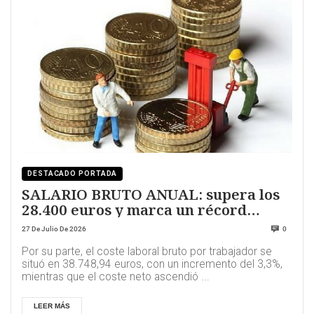
DESTACADO PORTADA
SALARIO BRUTO ANUAL: supera los
28.400 euros y marca un récord
histórico
27 De Julio De 2026
0
Por su parte, el coste laboral bruto por trabajador se
situó en 38.748,94 euros, con un incremento del 3,3%,
mientras que el coste neto ascendió ...
LEER MÁS