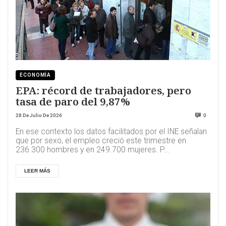
ECONOMÍA
EPA: récord de trabajadores, pero
tasa de paro del 9,87%
28 De Julio De 2026
0
En ese contexto los datos facilitados por el INE señalan
que por sexo, el empleo creció este trimestre en
236.300 hombres y en 249.700 mujeres. P...
LEER MÁS