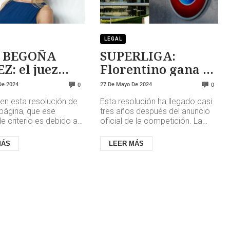
LEGAL
 BEGOÑA
SUPERLIGA:
: el juez
Florentino gana la
ta el secreto
partida a UEFA y
De 2024
27 De Mayo De 2024
0
0
FIFA
en esta resolución de
Esta resolución ha llegado casi
página, que ese
tres años después del anuncio
 criterio es debido a
oficial de la competición. La
ido publicado en
jueza Sofía Gil García ha tenido
l informe aportado por
en cuenta el dictame...
MÁS
LEER MÁS