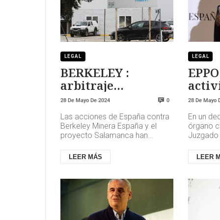
LEGAL
LEGAL
BERKELEY :
EPPO 
arbitraje
activ
internacional
Bego
28 De Mayo De 2024
28 De Mayo 
0
contra España
Las acciones de España contra
En un dec
Berkeley Minera España y el
órgano c
proyecto Salamanca han
Juzgado 
violado múltiples disposiciones
41 de Ma
del Tratado de la Carta de la
los hecho
LEER MÁS
LEER 
En...