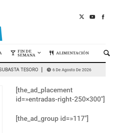
FIN DE
A
ALIMENTACIÓN
SEMANA
BASTA TESORO
COMBUSTIBLES: la esp
6 De Agosto De 2026
[the_ad_placement
id=»entradas-right-250×300″]
[the_ad_group id=»117″]