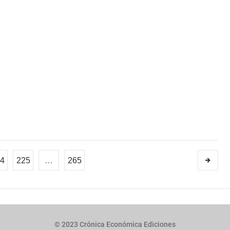
4
225
…
265
© 2023 Crónica Económica Ediciones