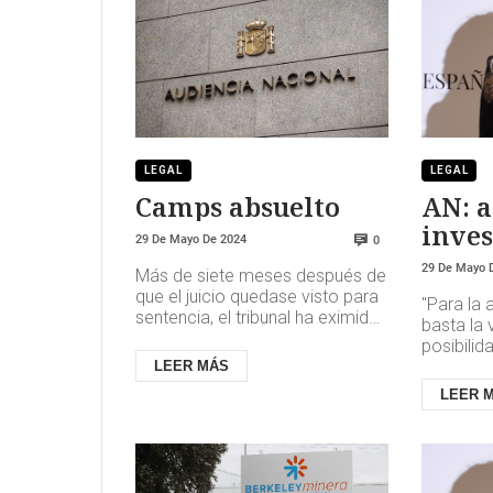
LEGAL
LEGAL
Camps absuelto
AN: a
inves
29 De Mayo De 2024
0
el ca
29 De Mayo 
Más de siete meses después de
Góm
que el juicio quedase visto para
"Para la 
sentencia, el tribunal ha eximido
basta la 
de responsabilidad penal a quien
posibilid
fuese líder del...
de los in
LEER MÁS
suficiente
LEER 