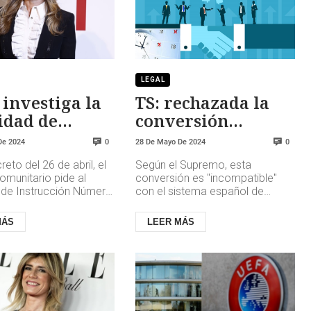
LEGAL
investiga la
TS: rechazada la
idad de
conversión
ña Gomez
automática de
De 2024
28 De Mayo De 2024
0
0
interinos públicos
reto del 26 de abril, el
Según el Supremo, esta
en indefinidos
omunitario pide al
conversión es "incompatible"
de Instrucción Número
con el sistema español de
drid que le informe de
Administración Pública, que se
s y delitos qu...
rige por los principios de
MÁS
LEER MÁS
igualdad,...