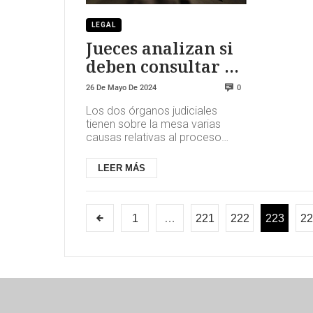
LEGAL
Jueces analizan si
deben consultar al
TC y al TJUE por la
26 De Mayo De 2024
0
amnistía
Los dos órganos judiciales
tienen sobre la mesa varias
causas relativas al proceso
independentista catalán y, en
caso de dudas, pueden
LEER MÁS
consultar ...
1
…
221
222
223
22