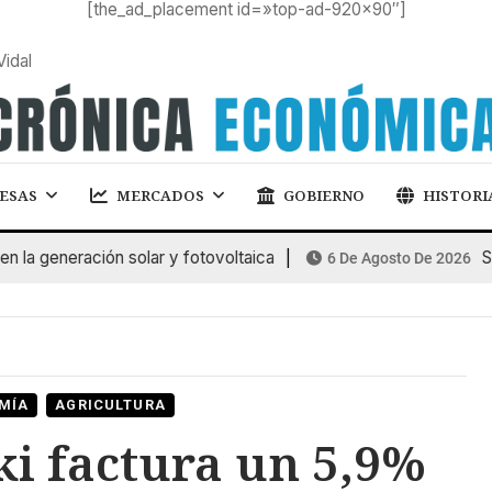
[the_ad_placement id=»top-ad-920×90″]
Vidal
ESAS
MERCADOS
GOBIERNO
HISTORI
generación solar y fotovoltaica
SUBA
6 De Agosto De 2026
MÍA
AGRICULTURA
ki factura un 5,9%