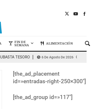
FIN DE
A
ALIMENTACIÓN
SEMANA
STA TESORO
COMBUSTIBLES: la espira
6 De Agosto De 2026
[the_ad_placement
id=»entradas-right-250×300″]
[the_ad_group id=»117″]