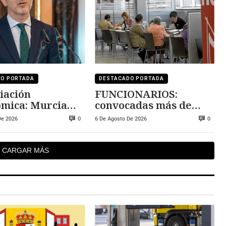
DO PORTADA
DESTACADO PORTADA
iación
FUNCIONARIOS:
mica: Murcia
convocadas más de
 la cola y
5.000 plazas
De 2026
6 De Agosto De 2026
0
0
 lidera la
ridad
CARGAR MÁS