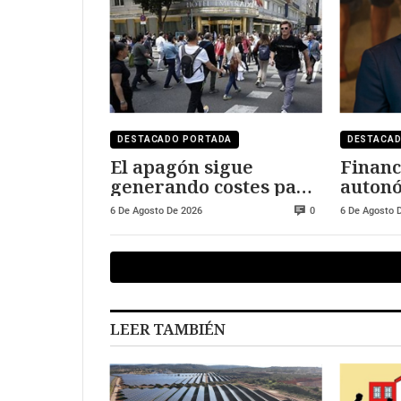
DESTACADO PORTADA
DESTACA
El apagón sigue
Financ
generando costes para
autonó
Red Eléctrica de
sigue a
6 De Agosto De 2026
6 De Agosto 
0
España
Madrid
solida
LEER TAMBIÉN