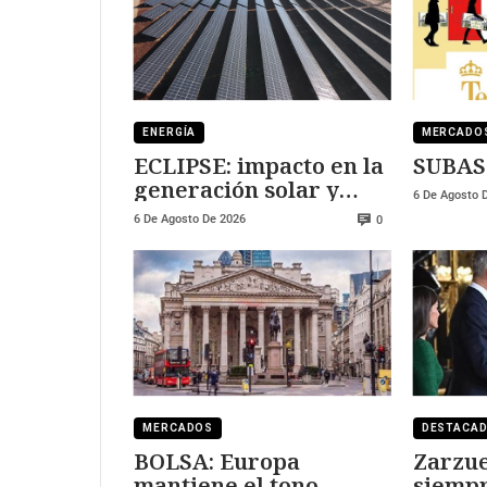
ENERGÍA
MERCADO
ECLIPSE: impacto en la
SUBAS
generación solar y
6 De Agosto 
fotovoltaica
6 De Agosto De 2026
0
MERCADOS
DESTACA
BOLSA: Europa
Zarzue
mantiene el tono
siempr