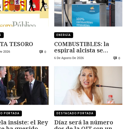
S
ENERGÍA
TA TESORO
COMBUSTIBLES: la
espiral alcista se
De 2026
0
mantiene
6 De Agosto De 2026
0
DO PORTADA
DESTACADO PORTADA
la insiste: el Rey
Díaz será la número
e ha querido
dos de la OIT con un