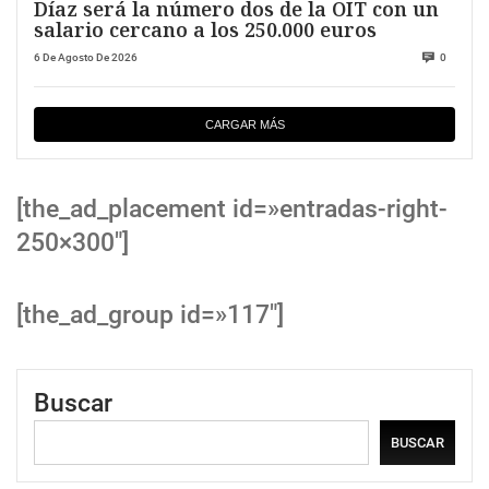
Díaz será la número dos de la OIT con un
salario cercano a los 250.000 euros
6 De Agosto De 2026
0
CARGAR MÁS
[the_ad_placement id=»entradas-right-
250×300″]
[the_ad_group id=»117″]
Buscar
BUSCAR