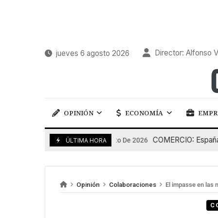
Director: Alfonso V
jueves 6 agosto 2026
OPINIÓN
ECONOMÍA
EMPR
COMERCIO: España pierd
5 De Agosto De 2026
ÚLTIMA HORA
Opinión
Colaboraciones
El impasse en las 
C