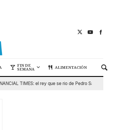
FIN DE
A
ALIMENTACIÓN
SEMANA
IAL TIMES: el rey que se rio de Pedro Sanchez
5 De Agost