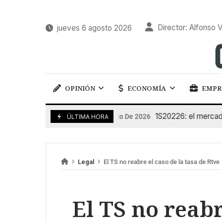
Director: Alfonso V
jueves 6 agosto 2026
OPINIÓN
ECONOMÍA
EMPR
1S20226: el mercado del
6 De Agosto De 2026
ÚLTIMA HORA
Legal
El TS no reabre el caso de la tasa de Rtve
El TS no reabr