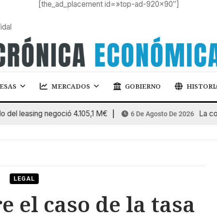
[the_ad_placement id=»top-ad-920×90″]
idal
ESAS
MERCADOS
GOBIERNO
HISTORI
 leasing negoció 4.105,1 M€
La consti
6 De Agosto De 2026
LEGAL
e el caso de la tasa