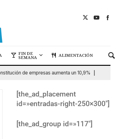
FIN DE
A
ALIMENTACIÓN
SEMANA
tución de empresas aumenta un 10,9%
6 De Agosto De 2026
[the_ad_placement
id=»entradas-right-250×300″]
[the_ad_group id=»117″]