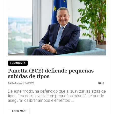
ECONOMÍA
Panetta (BCE) defiende pequeñas
subidas de tipos
16 De Febrero De 2023
0
De este modo, ha defendido que al suavizar las alzas de
tipos, "es decir, avanzar en pequeños pasos", se puede
asegurar calibrar ambos elementos ...
LEER MÁS