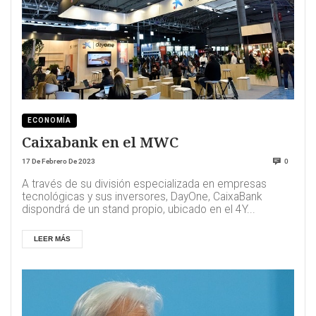
ECONOMÍA
Caixabank en el MWC
17 De Febrero De 2023
0
A través de su división especializada en empresas
tecnológicas y sus inversores, DayOne, CaixaBank
dispondrá de un stand propio, ubicado en el 4Y...
LEER MÁS