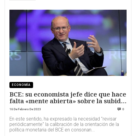
ECONOMÍA
BCE: su economista jefe dice que hace
falta «mente abierta» sobre la subida
de tipos
16 De Febrero De 2023
0
En este sentido, ha expresado la necesidad "revisar
periódicamente" la calibración de la orientación de la
política monetaria del BCE en consonan...