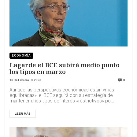
ECONOMÍA
Lagarde el BCE subirá medio punto
los tipos en marzo
16 De Febrero De 2023
0
Aunque las perspectivas económicas están «más
equilibradas», el BCE seguirá con su estrategia de
mantener unos tipos de interés «restrictivos» po...
LEER MÁS