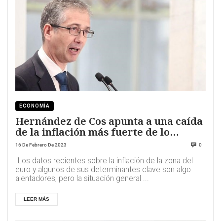
ECONOMÍA
Hernández de Cos apunta a una caída
de la inflación más fuerte de lo
esperado
16 De Febrero De 2023
0
"Los datos recientes sobre la inflación de la zona del
euro y algunos de sus determinantes clave son algo
alentadores, pero la situación general ...
LEER MÁS