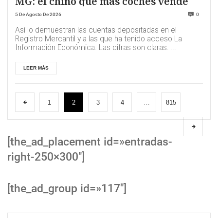
MG: el chino que mas coches vende
5 De Agosto De 2026
0
Así lo demuestran las cuentas depositadas en el
Registro Mercantil y a las que ha tenido acceso La
Información Económica. Las cifras son claras: ...
LEER MÁS
1
2
3
4
…
815
[the_ad_placement id=»entradas-
right-250×300″]
[the_ad_group id=»117″]