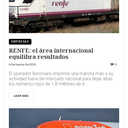
EMPRESAS
RENFE: el área internacional
equilibra resultados
6 De Agosto De 2026
0
El operador ferroviario imprimió una marcha más a su
actividad fuera del mercado nacional para dejar atrás
los números rojos de 1,8 millones de e...
LEER MÁS