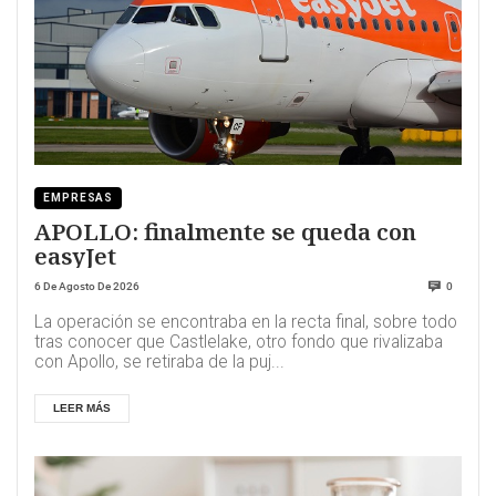
EMPRESAS
APOLLO: finalmente se queda con
easyJet
6 De Agosto De 2026
0
La operación se encontraba en la recta final, sobre todo
tras conocer que Castlelake, otro fondo que rivalizaba
con Apollo, se retiraba de la puj...
LEER MÁS