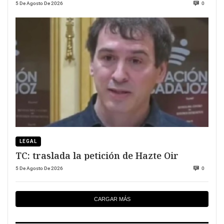
previas
5 De Agosto De 2026
0
LEGAL
TC: traslada la petición de Hazte Oir
5 De Agosto De 2026
0
CARGAR MÁS