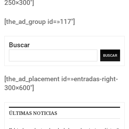
250×300″]
[the_ad_group id=»117″]
Buscar
BUSCAR
[the_ad_placement id=»entradas-right-
300×600″]
ÚLTIMAS NOTICIAS