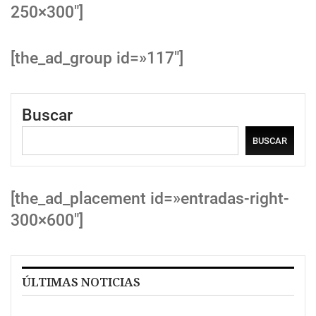
250×300″]
[the_ad_group id=»117″]
Buscar
BUSCAR
[the_ad_placement id=»entradas-right-
300×600″]
ÚLTIMAS NOTICIAS