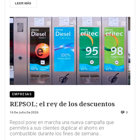
LEER MÁS
EMPRESAS
REPSOL; el rey de los descuentos
16 De Julio De 2026
0
Repsol pone en marcha una nueva campaña que
permitirá a sus clientes duplicar el ahorro en
combustible durante los fines de semana
comprendidos e...