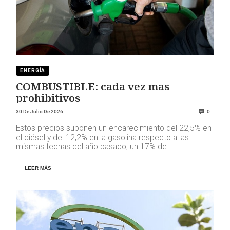
ENERGÍA
COMBUSTIBLE: cada vez mas
prohibitivos
30 De Julio De 2026
0
Estos precios suponen un encarecimiento del 22,5% en
el diésel y del 12,2% en la gasolina respecto a las
mismas fechas del año pasado, un 17% de ...
LEER MÁS