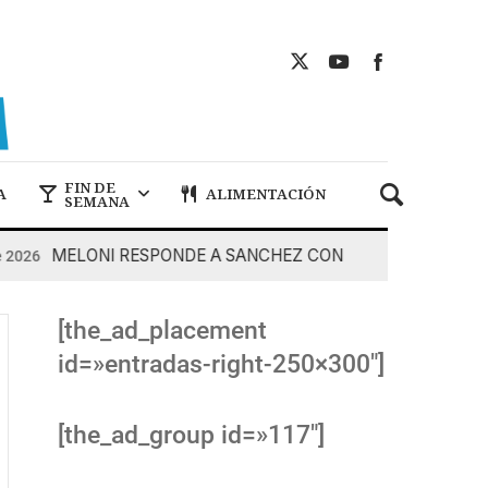
FIN DE
A
ALIMENTACIÓN
SEMANA
MELONI RESPONDE A SANCHEZ CON DUREZA
026
7 De 
[the_ad_placement
id=»entradas-right-250×300″]
[the_ad_group id=»117″]