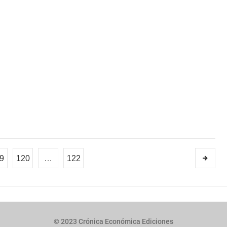
9
120
…
122
© 2023 Crónica Económica Ediciones