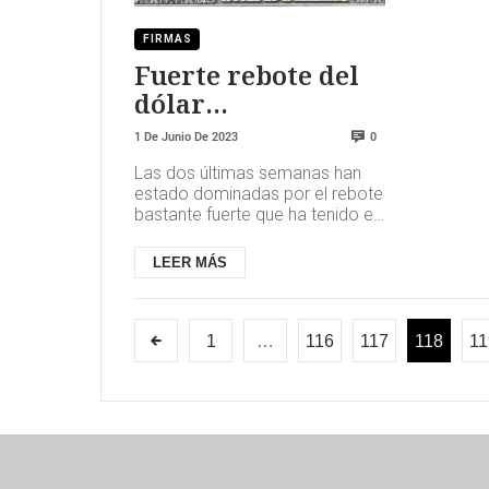
FIRMAS
Fuerte rebote del
dólar
norteamericano
1 De Junio De 2023
0
Las dos últimas semanas han
estado dominadas por el rebote
bastante fuerte que ha tenido el
dólar norteamericano. Este
rebote ha sido provocado, ...
LEER MÁS
1
…
116
117
118
11