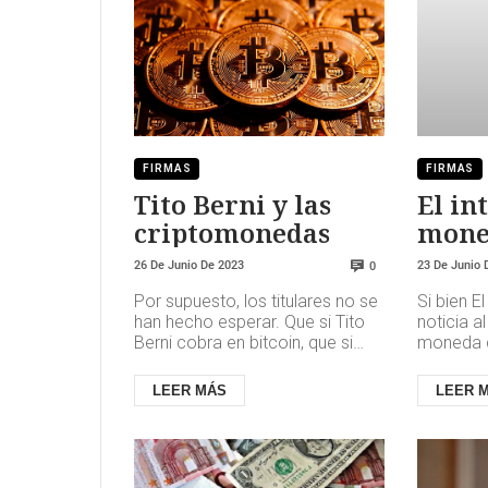
FIRMAS
FIRMAS
Tito Berni y las
El in
criptomonedas
moned
aume
26 De Junio De 2023
23 De Junio 
0
Améri
Por supuesto, los titulares no se
Si bien E
el Ca
han hecho esperar. Que si Tito
noticia a
que e
Berni cobra en bitcoin, que si
moneda de
Tito Berni blanqueaba en
otros pa
cript
Binance sus comisiones. ...
avances si
LEER MÁS
LEER 