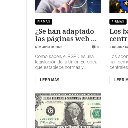
FIRMAS
FIRMAS
¿Se han adaptado
Los b
las páginas web al
centr
RGPD?
defen
6 De Junio De 2023
5 De Junio D
0
agita
Como saben, el RGPD es una
Los acon
finan
legislación de la Unión Europea
han demo
lucha
que establece normas y
centrales
regulaciones para la protección
pueden ha
infla
de los datos personales de los
financier
LEER MÁS
LEER 
...