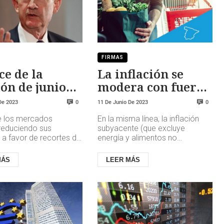
FIRMAS
e de la
La inflación se
ón de junio
modera con fuerza
FOMC: Tiempo
en mayo
De 2023
11 De Junio De 2023
0
0
usa y
 los mercados
En la misma línea, la inflación
xión
reduciendo sus
subyacente (que excluye
 a favor de recortes de
energía y alimentos no
 de interés en EE.UU. y
elaborados) también anotó una
n seriamente la
caída significativa, al situarse en
MÁS
LEER MÁS
d...
...