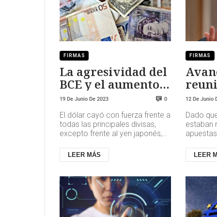
FIRMAS
FIRMAS
La agresividad del
Avanc
BCE y el aumento
reuni
del apetito por el
del 
19 De Junio De 2023
12 De Junio 
0
riesgo hunden al
de pa
El dólar cayó con fuerza frente a
Dado que
dólar
refle
todas las principales divisas,
estaban 
excepto frente al yen japonés,
apuestas
perjudicado por la insistencia del
los tipos
Banco de Japón...
sopesaba
LEER MÁS
LEER 
posibilida