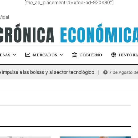
[the_ad_placement id=»top-ad-920×90″]
Vidal
ESAS
MERCADOS
GOBIERNO
HISTORI
pulsa a las bolsas y al sector tecnológico
7 De Agosto De 2