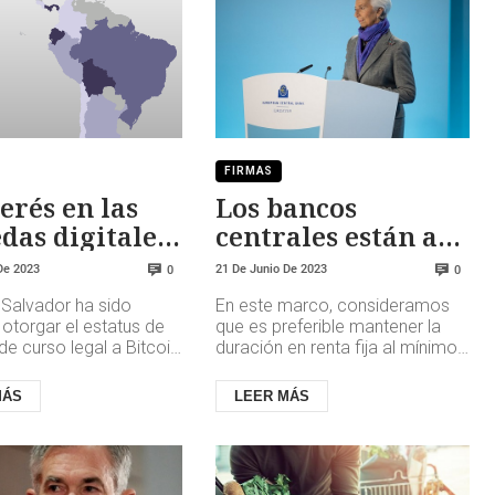
FIRMAS
terés en las
Los bancos
as digitales
centrales están a
nta en
punto de
De 2023
21 De Junio De 2023
0
0
ca Latina y
equivocarse. Aún
l Salvador ha sido
En este marco, consideramos
ribe, mientras
no es el momento
l otorgar el estatus de
que es preferible mantener la
l uso de
de aumentar la
 curso legal a Bitcoin,
duración en renta fija al mínimo
íses de ALC han logrado
y que habrá margen para tomar
ografía varía
duración
gnificati...
más duración a medida qu...
MÁS
LEER MÁS