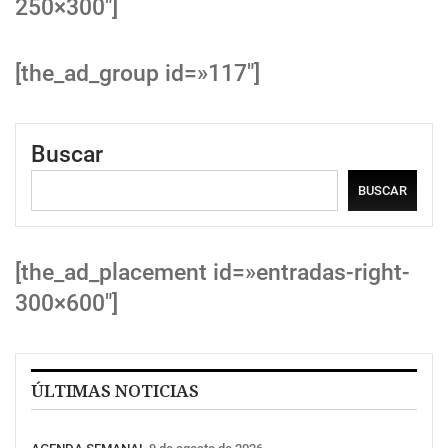
250×300″]
[the_ad_group id=»117″]
Buscar
BUSCAR
[the_ad_placement id=»entradas-right-
300×600″]
ÚLTIMAS NOTICIAS