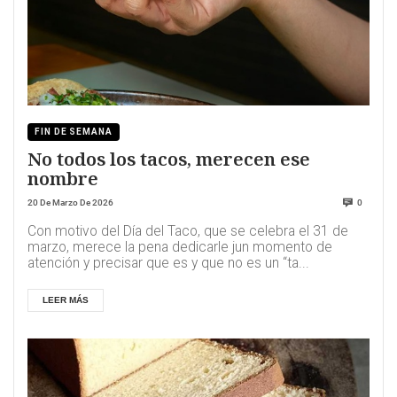
FIN DE SEMANA
No todos los tacos, merecen ese
nombre
20 De Marzo De 2026
0
Con motivo del Día del Taco, que se celebra el 31 de
marzo, merece la pena dedicarle jun momento de
atención y precisar que es y que no es un “ta...
LEER MÁS