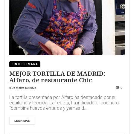
FIN DE SEMANA
MEJOR TORTILLA DE MADRID:
Alfaro, de restaurante Chic
6 De Marzo De 2026
0
La tortilla presentada por Alfaro ha destacado por su
equilibrio y técnica. La receta, ha indicado el cocinero,
“combina huevos enteros y yemas d...
LEER MÁS