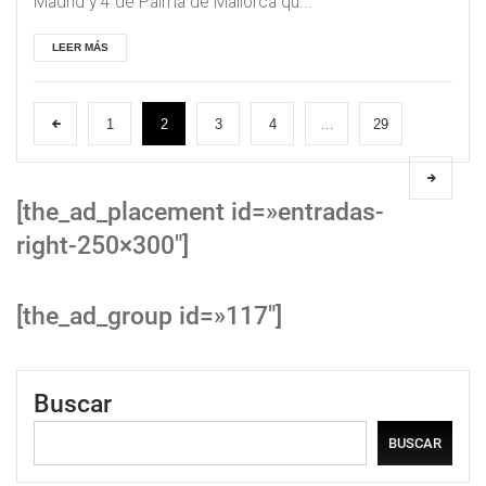
Madrid y 4 de Palma de Mallorca qu...
LEER MÁS
1
2
3
4
…
29
[the_ad_placement id=»entradas-
right-250×300″]
[the_ad_group id=»117″]
Buscar
BUSCAR