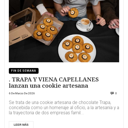
FIN DE SEMANA
. TRAPA Y VIENA CAPELLANES
lanzan una cookie artesana
6 De Marzo De 2026
0
Se trata de una cookie artesana de chocolate Trapa,
concebida como un homenaje al oficio, a la artesanía y a
la trayectoria de dos empresas famil...
LEER MÁS